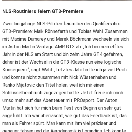
NLS-Routiniers feiern GT3-Premiere
Zwei langjährige NLS-Piloten feiern bei den Qualifiers ihre
GT3-Premiere: Maik Rönnefarth und Tobias Wahl. Zusammen
mit Maxime Dumarey und Marek Böckmann wechseln sie sich
im Aston Martin Vantage AMR GT3 ab. „Ich bin mein elftes
Jahr in der NLS am Start und bin zehn Jahre GT4 gefahren,
daher ist der Wechsel in die GT3-Klasse nun eine logische
Konsequenz“, sagt Wahl. „Letztes Jahr hatte ich ja viel Pech
und konnte nicht zusammen mit Nick Wüstenhaben und
Ranko Mijatovic den Titel holen, weil ich mir einen
Schlüsselbeinbruch zugezogen hatte. Jetzt freue ich mich
umso mehr auf das Abenteuer mit PROsport. Der Aston
Martin hat sich für mich beim Test von Beginn an sehr gut
angefühlt. Ich war überrascht, wie gut das Feedback ist, das
man als Fahrer spürt. Man kann mit ihm viel präziser und
genauer fahren und die Aerodynamik ist grandios. Ich konnte