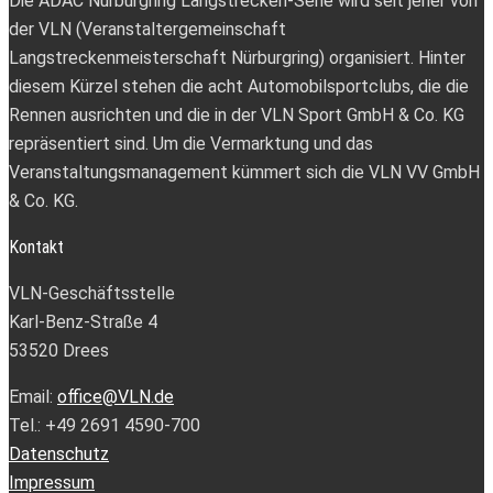
Die ADAC Nürburgring Langstrecken-Serie wird seit jeher von
der VLN (Veranstaltergemeinschaft
Langstreckenmeisterschaft Nürburgring) organisiert. Hinter
diesem Kürzel stehen die acht Automobilsportclubs, die die
Rennen ausrichten und die in der VLN Sport GmbH & Co. KG
repräsentiert sind. Um die Vermarktung und das
Veranstaltungsmanagement kümmert sich die VLN VV GmbH
& Co. KG.
Kontakt
VLN-Geschäftsstelle
Karl-Benz-Straße 4
53520 Drees
Email:
office@VLN.de
Tel.: +49 2691 4590-700
Datenschutz
Impressum