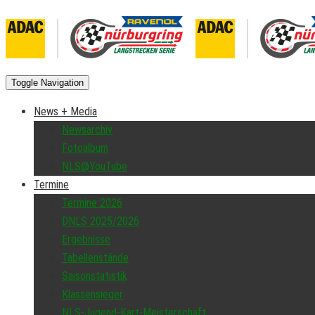
Toggle Navigation
News + Media
Newsarchiv
Fotoalbum
NLS@YouTube
Termine
Termine 2026
DNLS 2025/2026
Ergebnisse
Tabellenstände
Saisonstatistik
Klassensieger
NLS-Jugend-Kart-Meisterschaft