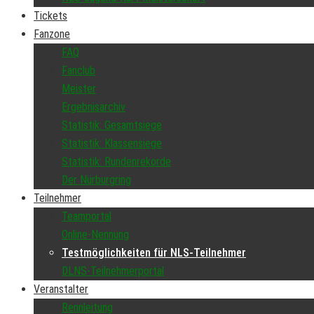
Tickets
Fanzone
FAQ
Fanclub
Meister
Ergebnisarchiv
Statistik: Gesamtsiege
Statistik: Klassensiege
Statistik: Rundenrekorde
Der Nürburgring
Teilnehmer
Teamportal
Online-Nennung
Testmöglichkeiten für NLS-Teilnehmer
DLNS-Teilnehmerportal
Veranstalter
Rennleitung