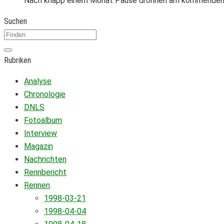
Nach knapp einem Monat Pause dröhnen am kommenden S
Suchen
Rubriken
Analyse
Chronologie
DNLS
Fotoalbum
Interview
Magazin
Nachrichten
Rennbericht
Rennen
1998-03-21
1998-04-04