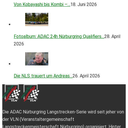
Von Kobayashi bis Kombi –…
18. Juni 2026
Fotoalbum: ADAC 24h Nürburgring Qualifiers…
28. April
2026
Die NLS trauert um Andreas…
26. April 2026
Die ADAC Nürburgring Langstrecken-Serie wird seit jeher von
der VLN (Veranstaltergemeinschaft
Langstreckenmeisterschaft Nürburgring) organisiert. Hinter