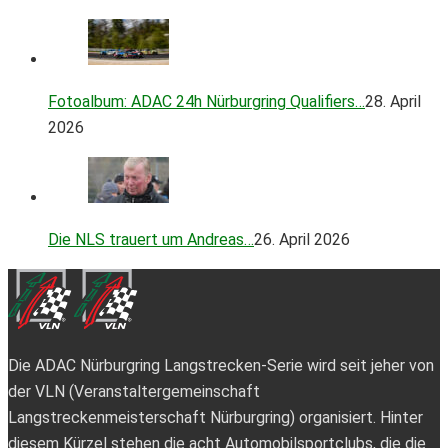
Fotoalbum: ADAC 24h Nürburgring Qualifiers…
28. April
2026
Die NLS trauert um Andreas…
26. April 2026
Die ADAC Nürburgring Langstrecken-Serie wird seit jeher von
der VLN (Veranstaltergemeinschaft
Langstreckenmeisterschaft Nürburgring) organisiert. Hinter
diesem Kürzel stehen die acht Automobilsportclubs, die die