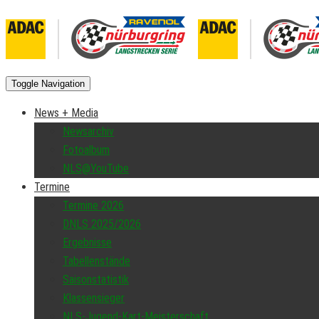
Toggle Navigation
News + Media
Newsarchiv
Fotoalbum
NLS@YouTube
Termine
Termine 2026
DNLS 2025/2026
Ergebnisse
Tabellenstände
Saisonstatistik
Klassensieger
NLS-Jugend-Kart-Meisterschaft