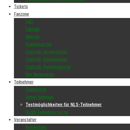
Tickets
Fanzone
FAQ
Fanclub
Meister
Ergebnisarchiv
Statistik: Gesamtsiege
Statistik: Klassensiege
Statistik: Rundenrekorde
Der Nürburgring
Teilnehmer
Teamportal
Online-Nennung
Testmöglichkeiten für NLS-Teilnehmer
DLNS-Teilnehmerportal
Veranstalter
Rennleitung