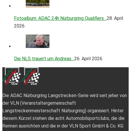
Fotoalbum: ADAC 24h Nürburgring Qualifiers…
28. April
2026
Die NLS trauert um Andreas…
26. April 2026
Die ADAC Nürburgring Langstrecken-Serie wird seit jeher von
der VLN (Veranstaltergemeinschaft
Langstreckenmeisterschaft Nürburgring) organisiert. Hinter
diesem Kürzel stehen die acht Automobilsportclubs, die die
Rennen ausrichten und die in der VLN Sport GmbH & Co. KG