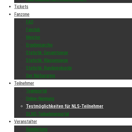
Tickets
Fanzone
FAQ
Fanclub
Meister
Ergebnisarchiv
Statistik: Gesamtsiege
Statistik: Klassensiege
Statistik: Rundenrekorde
Der Nürburgring
Teilnehmer
Teamportal
Online-Nennung
Testmöglichkeiten für NLS-Teilnehmer
DLNS-Teilnehmerportal
Veranstalter
Rennleitung