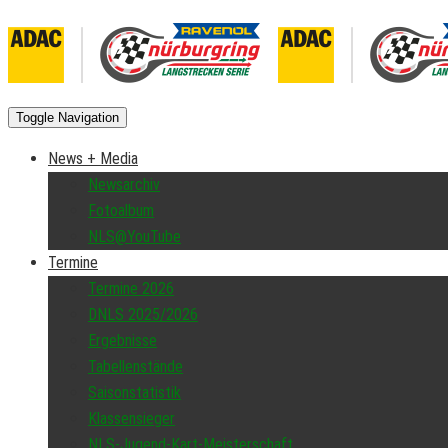
Toggle Navigation
News + Media
Newsarchiv
Fotoalbum
NLS@YouTube
Termine
Termine 2026
DNLS 2025/2026
Ergebnisse
Tabellenstände
Saisonstatistik
Klassensieger
NLS-Jugend-Kart-Meisterschaft