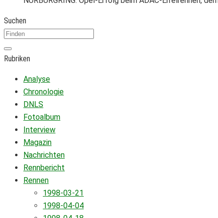
NÜRBURGRING. Opel-Erfolg beim ADAC-Eifelrennen, dem 
Suchen
Rubriken
Analyse
Chronologie
DNLS
Fotoalbum
Interview
Magazin
Nachrichten
Rennbericht
Rennen
1998-03-21
1998-04-04