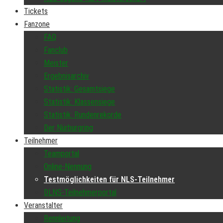
Tickets
Fanzone
FAQ
Fanclub
Meister
Ergebnisarchiv
Statistik: Gesamtsiege
Statistik: Klassensiege
Statistik: Rundenrekorde
Der Nürburgring
Teilnehmer
Teamportal
Online-Nennung
Testmöglichkeiten für NLS-Teilnehmer
DLNS-Teilnehmerportal
Veranstalter
Rennleitung