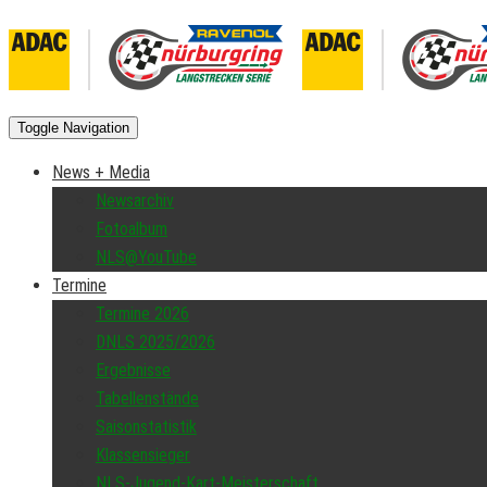
Toggle Navigation
News + Media
Newsarchiv
Fotoalbum
NLS@YouTube
Termine
Termine 2026
DNLS 2025/2026
Ergebnisse
Tabellenstände
Saisonstatistik
Klassensieger
NLS-Jugend-Kart-Meisterschaft