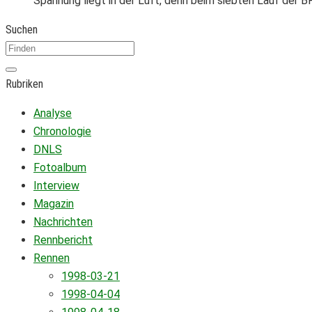
Spannung liegt in der Luft, denn beim siebten Lauf der
Suchen
Rubriken
Analyse
Chronologie
DNLS
Fotoalbum
Interview
Magazin
Nachrichten
Rennbericht
Rennen
1998-03-21
1998-04-04