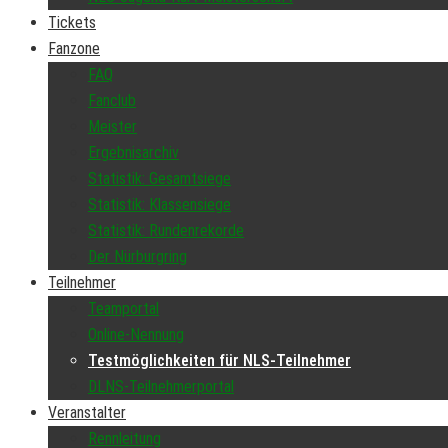
Tickets
Fanzone
FAQ
Fanclub
Meister
Ergebnisarchiv
Statistik: Gesamtsiege
Statistik: Klassensiege
Statistik: Rundenrekorde
Der Nürburgring
Teilnehmer
Teamportal
Online-Nennung
Testmöglichkeiten für NLS-Teilnehmer
DLNS-Teilnehmerportal
Veranstalter
Rennleitung