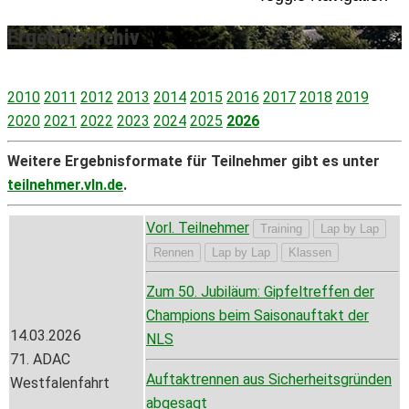
Ergebnisarchiv
2010
2011
2012
2013
2014
2015
2016
2017
2018
2019
2020
2021
2022
2023
2024
2025
2026
Weitere Ergebnisformate für Teilnehmer gibt es unter
teilnehmer.vln.de
.
Vorl. Teilnehmer
Training
Lap by Lap
Rennen
Lap by Lap
Klassen
Zum 50. Jubiläum: Gipfeltreffen der
Champions beim Saisonauftakt der
14.03.2026
NLS
71. ADAC
Auftaktrennen aus Sicherheitsgründen
Westfalenfahrt
abgesagt