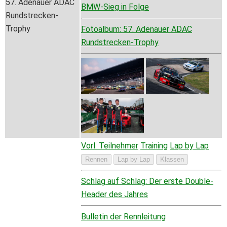
57. Adenauer ADAC
BMW-Sieg in Folge
Rundstrecken-
Trophy
Fotoalbum: 57. Adenauer ADAC
Rundstrecken-Trophy
Vorl. Teilnehmer
Training
Lap by Lap
Rennen
Lap by Lap
Klassen
Schlag auf Schlag: Der erste Double-
Header des Jahres
Bulletin der Rennleitung