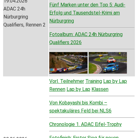
19.04.2026
Fünf Marken unter den Top 5: Audi-
ADAC 24h
Erfolg und Tausendstel-Krimi am
Nürburgring
Nürburgring
Qualifiers, Rennen 2
Fotoalbum: ADAC 24h Nürburgring
Qualifiers 2026
Vorl. Teilnehmer
Training
Lap by Lap
Rennen
Lap by Lap
Klassen
Von Kobayashi bis Kombi –
spektakuläres Feld bei NLS6
Chronologie 1. ADAC Eifel-Trophy
Fotofinish: Erster Sieg für neuen