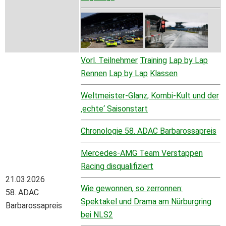
Vorl. Teilnehmer
Training
Lap by Lap
Rennen
Lap by Lap
Klassen
Weltmeister-Glanz, Kombi-Kult und der
‚echte‘ Saisonstart
Chronologie 58. ADAC Barbarossapreis
Mercedes-AMG Team Verstappen
Racing disqualifiziert
21.03.2026
Wie gewonnen, so zerronnen:
58. ADAC
Spektakel und Drama am Nürburgring
Barbarossapreis
bei NLS2