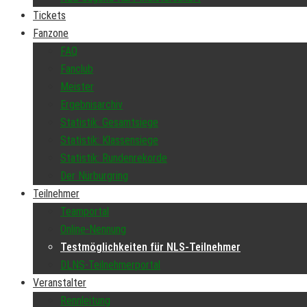
Tickets
Fanzone
FAQ
Fanclub
Meister
Ergebnisarchiv
Statistik: Gesamtsiege
Statistik: Klassensiege
Statistik: Rundenrekorde
Der Nürburgring
Teilnehmer
Teamportal
Online-Nennung
Testmöglichkeiten für NLS-Teilnehmer
DLNS-Teilnehmerportal
Veranstalter
Rennleitung