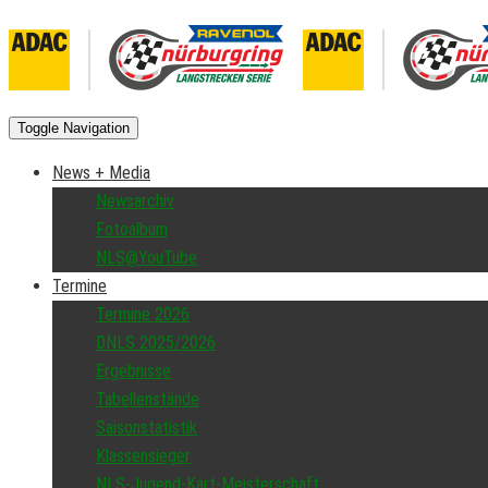
Toggle Navigation
News + Media
Newsarchiv
Fotoalbum
NLS@YouTube
Termine
Termine 2026
DNLS 2025/2026
Ergebnisse
Tabellenstände
Saisonstatistik
Klassensieger
NLS-Jugend-Kart-Meisterschaft