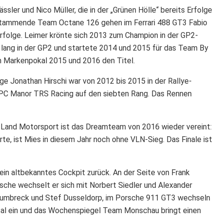
sler und Nico Müller, die in der „Grünen Hölle“ bereits Erfolge
iz stammende Team Octane 126 gehen im Ferrari 488 GT3 Fabio
folge. Leimer krönte sich 2013 zum Champion in der GP2-
 lang in der GP2 und startete 2014 und 2015 für das Team By
em Markenpokal 2015 und 2016 den Titel.
e Jonathan Hirschi war von 2012 bis 2015 in der Rallye-
CEPC Manor TRS Racing auf den siebten Rang. Das Rennen
y Land Motorsport ist das Dreamteam von 2016 wieder vereint:
e, ist Mies in diesem Jahr noch ohne VLN-Sieg. Das Finale ist
ein altbekanntes Cockpit zurück. An der Seite von Frank
orsche wechselt er sich mit Norbert Siedler und Alexander
 Dumbreck und Stef Dusseldorp, im Porsche 911 GT3 wechseln
sal ein und das Wochenspiegel Team Monschau bringt einen