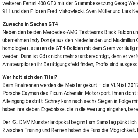
weiteren Ferrari 488 GT3 mit der Stammbesetzung Georg Weiss
911 und den Piloten Fred Makowiecki, Sven Müller und Lars Ke
Zuwachs in Sachen GT4
Neben den beiden Mercedes-AMG Testteams Black Falcon und
übernehmen Indy Dontje aus den Niederlanden und Maximilian G
homologiert, starten die GT4-Boliden mit dem Stern vorläufig n
werden. Dann ist Götz nicht mehr startberechtigt, denn er ver
Amateurpiloten ihr Betätigungsfeld finden, Profis sind ausgesc
Wer holt sich den Titel?
Beim Finalrennen werden die Meister gekürt – die VLN ist 2017 
Porsche Cayman des Pixum Adrenalin Motorsport. Ihnen dicht 
Alleingang bestritt. Schrey kann nach sechs Siegen in Folge m
haben ihre sieben Ergebnisse, die in die Wertung eingehen, bere
Der 42. DMV Münsterlandpokal beginnt am Samstag pünktlich um 
Zwischen Training und Rennen haben die Fans die Möglichkeit, 