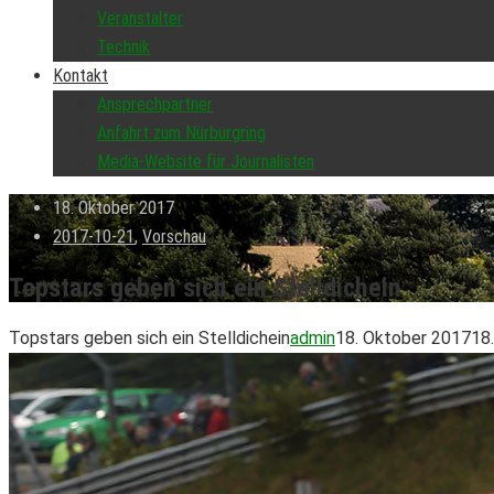
Veranstalter
Technik
Kontakt
Ansprechpartner
Anfahrt zum Nürburgring
Media-Website für Journalisten
18. Oktober 2017
2017-10-21
,
Vorschau
Topstars geben sich ein Stelldichein
Topstars geben sich ein Stelldichein
admin
18. Oktober 2017
18