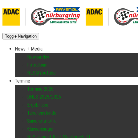
Toggle Navigation
News + Media
Newsarchiv
Fotoalbum
NLS@YouTube
Termine
Termine 2026
DNLS 2025/2026
Ergebnisse
Tabellenstände
Saisonstatistik
Klassensieger
NLS-Jugend-Kart-Meisterschaft