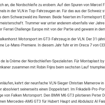
h an, die Nordschleife zu erobern. Auf den Spuren von Marcel Fäs
stmals in der VLN in Top-Fahrzeugen an. Für das aus der Schwe
dem Schwarzwald ins Rennen. Beide feierten im Formelsport Er
tmeisterschaft. Trummer war unter anderem ebenfalls vier Jahre
der Ferrari Challenge Europe mit von der Partie und gewann in d
lkenhorst Motorsport im GT3-Fahrzeug in der VLN. Der 31-jährig
ine Le-Mans-Premiere. In diesem Jahr fuhr er im Oreca 7 von 
 de la Crème der Nordschleifen-Spezialisten. Für Montaplast b
ikaner zusammen mit Robin Frijns beim sechsten Lauf triumphiert
onläufen, kehrt der neunfache VLN-Sieger Christian Mamerow in 
r absolviert seinerseits einen Doppelstart. Im Frikadelli-Pro-P
euge von Falken Motorsport. Den BMW M6 GT3 pilotieren Peter
einen Mercedes-AMG GT3 für Hubert Haupt und Abdulaziz Al Fai