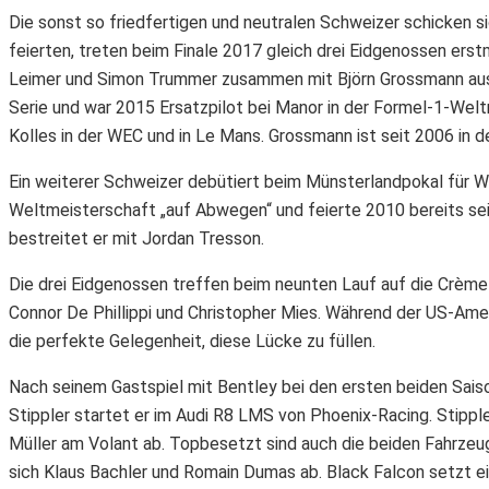
Die sonst so friedfertigen und neutralen Schweizer schicken sic
feierten, treten beim Finale 2017 gleich drei Eidgenossen er
Leimer und Simon Trummer zusammen mit Björn Grossmann aus 
Serie und war 2015 Ersatzpilot bei Manor in der Formel-1-Wel
Kolles in der WEC und in Le Mans. Grossmann ist seit 2006 in 
Ein weiterer Schweizer debütiert beim Münsterlandpokal für Wa
Weltmeisterschaft „auf Abwegen“ und feierte 2010 bereits se
bestreitet er mit Jordan Tresson.
Die drei Eidgenossen treffen beim neunten Lauf auf die Crème
Connor De Phillippi und Christopher Mies. Während der US-Amer
die perfekte Gelegenheit, diese Lücke zu füllen.
Nach seinem Gastspiel mit Bentley bei den ersten beiden Sais
Stippler startet er im Audi R8 LMS von Phoenix-Racing. Stipple
Müller am Volant ab. Topbesetzt sind auch die beiden Fahrz
sich Klaus Bachler und Romain Dumas ab. Black Falcon setzt 