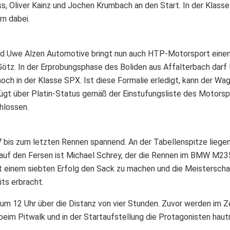
, Oliver Kainz und Jochen Krumbach an den Start. In der Klass
rn dabei.
 Uwe Alzen Automotive bringt nun auch HTP-Motorsport einen
ötz. In der Erprobungsphase des Boliden aus Affalterbach darf 
och in der Klasse SPX. Ist diese Formalie erledigt, kann der Wa
fügt über Platin-Status gemäß der Einstufungsliste des Motorsp
hlossen.
bis zum letzten Rennen spannend. An der Tabellenspitze liegen N
auf den Fersen ist Michael Schrey, der die Rennen im BMW M235
it einem siebten Erfolg den Sack zu machen und die Meisterschaf
its erbracht.
12 Uhr über die Distanz von vier Stunden. Zuvor werden im Zeit
beim Pitwalk und in der Startaufstellung die Protagonisten haut