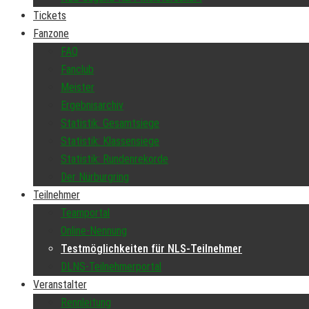
Tickets
Fanzone
FAQ
Fanclub
Meister
Ergebnisarchiv
Statistik: Gesamtsiege
Statistik: Klassensiege
Statistik: Rundenrekorde
Der Nürburgring
Teilnehmer
Teamportal
Online-Nennung
Testmöglichkeiten für NLS-Teilnehmer
DLNS-Teilnehmerportal
Veranstalter
Rennleitung