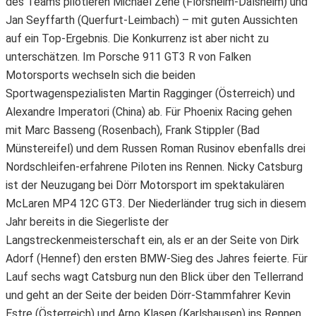
des Teams pilotieren Michael Zehe (Flörsheim-Dalsheim) und
Jan Seyffarth (Querfurt-Leimbach) – mit guten Aussichten
auf ein Top-Ergebnis. Die Konkurrenz ist aber nicht zu
unterschätzen. Im Porsche 911 GT3 R von Falken
Motorsports wechseln sich die beiden
Sportwagenspezialisten Martin Ragginger (Österreich) und
Alexandre Imperatori (China) ab. Für Phoenix Racing gehen
mit Marc Basseng (Rosenbach), Frank Stippler (Bad
Münstereifel) und dem Russen Roman Rusinov ebenfalls drei
Nordschleifen-erfahrene Piloten ins Rennen. Nicky Catsburg
ist der Neuzugang bei Dörr Motorsport im spektakulären
McLaren MP4 12C GT3. Der Niederländer trug sich in diesem
Jahr bereits in die Siegerliste der
Langstreckenmeisterschaft ein, als er an der Seite von Dirk
Adorf (Hennef) den ersten BMW-Sieg des Jahres feierte. Für
Lauf sechs wagt Catsburg nun den Blick über den Tellerrand
und geht an der Seite der beiden Dörr-Stammfahrer Kevin
Estre (Österreich) und Arno Klasen (Karlshausen) ins Rennen.