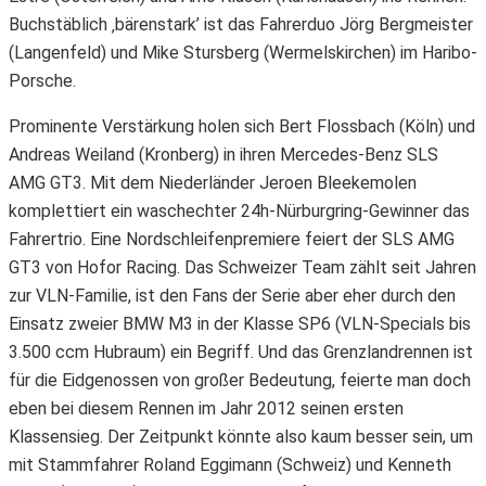
Buchstäblich ‚bärenstark’ ist das Fahrerduo Jörg Bergmeister
(Langenfeld) und Mike Stursberg (Wermelskirchen) im Haribo-
Porsche.
Prominente Verstärkung holen sich Bert Flossbach (Köln) und
Andreas Weiland (Kronberg) in ihren Mercedes-Benz SLS
AMG GT3. Mit dem Niederländer Jeroen Bleekemolen
komplettiert ein waschechter 24h-Nürburgring-Gewinner das
Fahrertrio. Eine Nordschleifenpremiere feiert der SLS AMG
GT3 von Hofor Racing. Das Schweizer Team zählt seit Jahren
zur VLN-Familie, ist den Fans der Serie aber eher durch den
Einsatz zweier BMW M3 in der Klasse SP6 (VLN-Specials bis
3.500 ccm Hubraum) ein Begriff. Und das Grenzlandrennen ist
für die Eidgenossen von großer Bedeutung, feierte man doch
eben bei diesem Rennen im Jahr 2012 seinen ersten
Klassensieg. Der Zeitpunkt könnte also kaum besser sein, um
mit Stammfahrer Roland Eggimann (Schweiz) und Kenneth