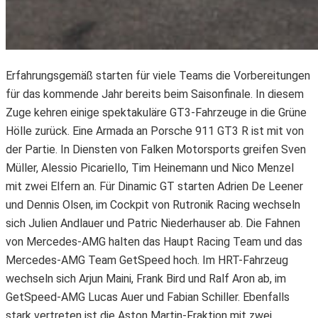
Erfahrungsgemäß starten für viele Teams die Vorbereitungen
für das kommende Jahr bereits beim Saisonfinale. In diesem
Zuge kehren einige spektakuläre GT3-Fahrzeuge in die Grüne
Hölle zurück. Eine Armada an Porsche 911 GT3 R ist mit von
der Partie. In Diensten von Falken Motorsports greifen Sven
Müller, Alessio Picariello, Tim Heinemann und Nico Menzel
mit zwei Elfern an. Für Dinamic GT starten Adrien De Leener
und Dennis Olsen, im Cockpit von Rutronik Racing wechseln
sich Julien Andlauer und Patric Niederhauser ab. Die Fahnen
von Mercedes-AMG halten das Haupt Racing Team und das
Mercedes-AMG Team GetSpeed hoch. Im HRT-Fahrzeug
wechseln sich Arjun Maini, Frank Bird und Ralf Aron ab, im
GetSpeed-AMG Lucas Auer und Fabian Schiller. Ebenfalls
stark vertreten ist die Aston Martin-Fraktion mit zwei