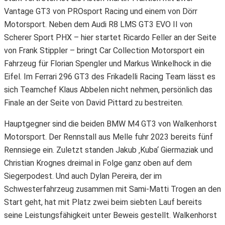
Vantage GT3 von PROsport Racing und einem von Dörr
Motorsport. Neben dem Audi R8 LMS GT3 EVO II von
Scherer Sport PHX – hier startet Ricardo Feller an der Seite
von Frank Stippler – bringt Car Collection Motorsport ein
Fahrzeug für Florian Spengler und Markus Winkelhock in die
Eifel. Im Ferrari 296 GT3 des Frikadelli Racing Team lässt es
sich Teamchef Klaus Abbelen nicht nehmen, persönlich das
Finale an der Seite von David Pittard zu bestreiten.
Hauptgegner sind die beiden BMW M4 GT3 von Walkenhorst
Motorsport. Der Rennstall aus Melle fuhr 2023 bereits fünf
Rennsiege ein. Zuletzt standen Jakub ‚Kuba‘ Giermaziak und
Christian Krognes dreimal in Folge ganz oben auf dem
Siegerpodest. Und auch Dylan Pereira, der im
Schwesterfahrzeug zusammen mit Sami-Matti Trogen an den
Start geht, hat mit Platz zwei beim siebten Lauf bereits
seine Leistungsfähigkeit unter Beweis gestellt. Walkenhorst