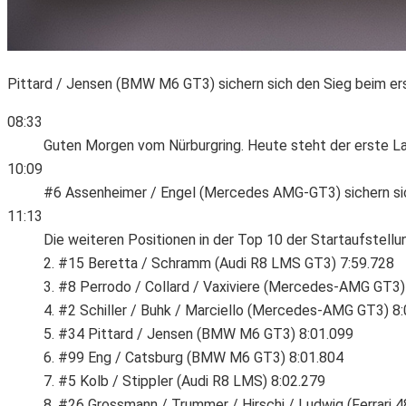
Pittard / Jensen (BMW M6 GT3) sichern sich den Sieg beim e
08:33
Guten Morgen vom Nürburgring. Heute steht der erste L
10:09
#6 Assenheimer / Engel (Mercedes AMG-GT3) sichern sich
11:13
Die weiteren Positionen in der Top 10 der Startaufstellu
2. #15 Beretta / Schramm (Audi R8 LMS GT3) 7:59.728
3. #8 Perrodo / Collard / Vaxiviere (Mercedes-AMG GT3)
4. #2 Schiller / Buhk / Marciello (Mercedes-AMG GT3) 8
5. #34 Pittard / Jensen (BMW M6 GT3) 8:01.099
6. #99 Eng / Catsburg (BMW M6 GT3) 8:01.804
7. #5 Kolb / Stippler (Audi R8 LMS) 8:02.279
8. #26 Grossmann / Trummer / Hirschi / Ludwig (Ferrari 4