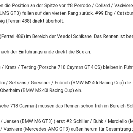
die Position an der Spitze vor #8 Perrodo / Collard / Vaxivier
S GT3) fallen auf den vierten Rang zurück. #99 Eng / Catsbur
 (Ferrari 488) direkt überholt.
Ferrari 488) im Bereich der Veedol Schikane. Das Rennen ist be
ach der Einführungsrunde direkt die Box an.
g / Kranz / Terting (Porsche 718 Cayman GT4 CS) bleiben in Führ
ni / Setsaas / Griessner / Fübrich (BMW M240i Racing Cup) die 
Oberheim (BMW M240i Racing Cup) ein.
orsche 718 Cayman) müssen das Rennen schon früh im Bereich 
 / Jensen (BMW M6 GT3) ) erst #2 Schiller / Buhk / Marciello 
 / Vaxiviere (Mercedes-AMG GT3) außen herum für Gesamtrang 