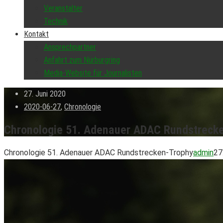
Veranstalter
Technik
Kontakt
Ansprechpartner
Anfahrt zum Nürburgring
Media-Website für Journalisten
27. Juni 2020
2020-06-27
,
Chronologie
Chronologie 51. Adenauer ADAC Rundstreck
Chronologie 51. Adenauer ADAC Rundstrecken-Trophy
admin
27