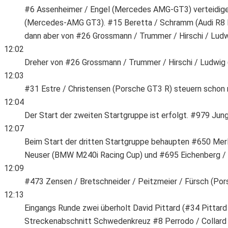
#6 Assenheimer / Engel (Mercedes AMG-GT3) verteidigen 
(Mercedes-AMG GT3). #15 Beretta / Schramm (Audi R8 LM
dann aber von #26 Grossmann / Trummer / Hirschi / Ludwig
12:02
Dreher von #26 Grossmann / Trummer / Hirschi / Ludwig (
12:03
#31 Estre / Christensen (Porsche GT3 R) steuern schon n
12:04
Der Start der zweiten Startgruppe ist erfolgt. #979 Jun
12:07
Beim Start der dritten Startgruppe behaupten #650 Merli
Neuser (BMW M240i Racing Cup) und #695 Eichenberg / 
12:09
#473 Zensen / Bretschneider / Peitzmeier / Fürsch (P
12:13
Eingangs Runde zwei überholt David Pittard (#34 Pittard
Streckenabschnitt Schwedenkreuz #8 Perrodo / Collard