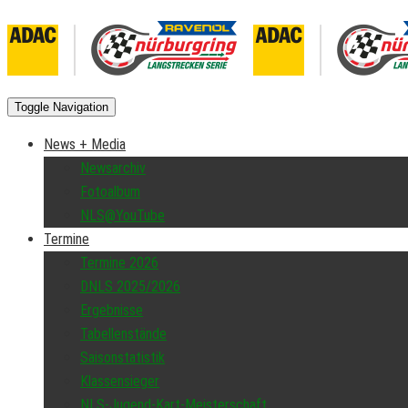
Toggle Navigation
News + Media
Newsarchiv
Fotoalbum
NLS@YouTube
Termine
Termine 2026
DNLS 2025/2026
Ergebnisse
Tabellenstände
Saisonstatistik
Klassensieger
NLS-Jugend-Kart-Meisterschaft