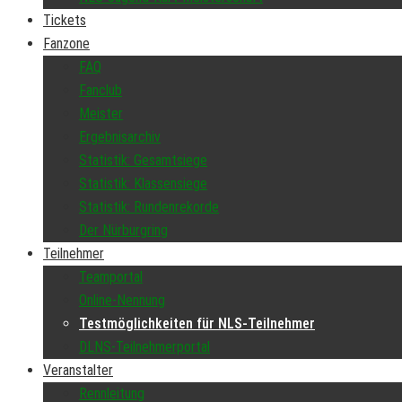
Tickets
Fanzone
FAQ
Fanclub
Meister
Ergebnisarchiv
Statistik: Gesamtsiege
Statistik: Klassensiege
Statistik: Rundenrekorde
Der Nürburgring
Teilnehmer
Teamportal
Online-Nennung
Testmöglichkeiten für NLS-Teilnehmer
DLNS-Teilnehmerportal
Veranstalter
Rennleitung