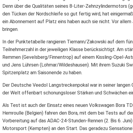
Denn über die Qualitäten seines 8-Liter-Zehnzylindermotors
den Tücken der Nordschleife so gut fertig wird, hat einigermaß
ein Abonnement auf Platz eins haben auch sie nicht. Vor allem J
bringen.
In der Punktetabelle rangieren Tiemann/Zakowski auf dem fün
Teilnehmerzahl in der jeweiligen Klasse berücksichtigt. Am st
Remmen (Gevelsberg/Finnentrop) auf einem Kissling-Opel-Astr
und Jens Lührsen (Lohmar/Wildeshausen). Mit ihrem Suzuki Swif
Spitzenplatz am Saisonende zu haben.
Der Deutsche Veedol Langstreckenpokal war in seiner langen Ge
der Welt offenbart schonungsloser Stärken und Schwächen ein
Als Test ist auch der Einsatz eines neuen Volkswagen Bora T
Hemroulle (Belgien) fahren den Bora, mit dem bei Tests auf der
Vorbereitung auf das ADAC-24-Stunden-Rennen (2. Bis 6. Juni)
Motorsport (Kempten) an den Start. Das geradezu Sensationell