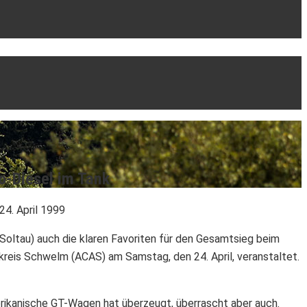
o-Diesel im Tank
24. April 1999
oltau) auch die klaren Favoriten für den Gesamtsieg beim
reis Schwelm (ACAS) am Samstag, den 24. April, veranstaltet.
ikanische GT-Wagen hat überzeugt, überrascht aber auch.