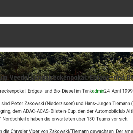
 zum Veedol Langstreckenpokal: Erdgas- und Bi
reckenpokal: Erdgas- und Bio-Diesel im Tank
admin
24. April 1999
sind Peter Zakowski (Niederzissen) und Hans-Jürgen Tiemann (S
ring, dem ADAC-ACAS-Bilstein-Cup, den der Automobilclub Altk
“ Nordschleife haben die erwarteten über 130 Teams vor sich.
 die Chrysler Viper von Zakowski/Tiemann gewachsen. Der amer