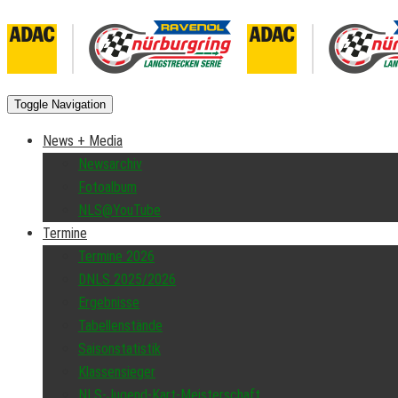
Toggle Navigation
News + Media
Newsarchiv
Fotoalbum
NLS@YouTube
Termine
Termine 2026
DNLS 2025/2026
Ergebnisse
Tabellenstände
Saisonstatistik
Klassensieger
NLS-Jugend-Kart-Meisterschaft