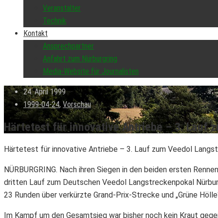
Veranstalter
Technik
Kontakt
Ansprechpartner
Anfahrt zum Nürburgring
Media-Website für Journalisten
24. April 1999
1999-04-24
,
Vorschau
Härtetest für innovative Antriebe – 3. Lauf
Härtetest für innovative Antriebe – 3. Lauf zum Veedol Langst
NÜRBURGRING. Nach ihren Siegen in den beiden ersten Rennen 
dritten Lauf zum Deutschen Veedol Langstreckenpokal Nürburg
23 Runden über verkürzte Grand-Prix-Strecke und „Grüne Hölle
Im Kampf um den Gesamtsieg war bisher noch kein Kraut gegen