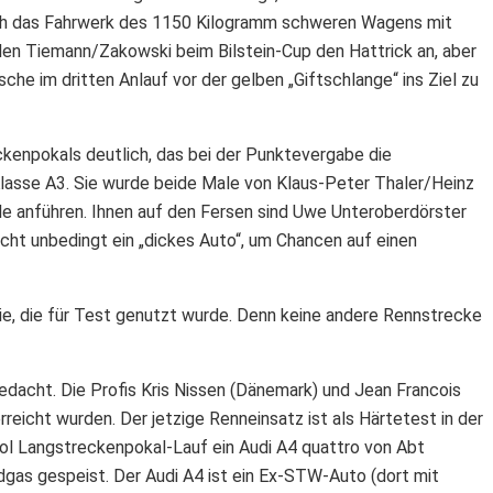
uch das Fahrwerk des 1150 Kilogramm schweren Wagens mit
eilen Tiemann/Zakowski beim Bilstein-Cup den Hattrick an, aber
che im dritten Anlauf vor der gelben „Giftschlange“ ins Ziel zu
kenpokals deutlich, das bei der Punktevergabe die
 Klasse A3. Sie wurde beide Male von Klaus-Peter Thaler/Heinz
e anführen. Ihnen auf den Fersen sind Uwe Unteroberdörster
cht unbedingt ein „dickes Auto“, um Chancen auf einen
ie, die für Test genutzt wurde. Denn keine andere Rennstrecke
dacht. Die Profis Kris Nissen (Dänemark) und Jean Francois
eicht wurden. Der jetzige Renneinsatz ist als Härtetest in der
dol Langstreckenpokal-Lauf ein Audi A4 quattro von Abt
dgas gespeist. Der Audi A4 ist ein Ex-STW-Auto (dort mit