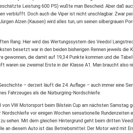
 (geschätzte Leistung 600 PS) wußte man Bescheid. Aber daß a
en verblüfft. Doch auch die Viper ist nicht unschlagbar. Zwar p
ürgen Alzen (Kausen) wird alles tun, um seinen silbergrauen Pors
ften Rang. Hier wird das Wertungssystem des Veedol Langstrec
ärksten besetzt war in den beiden bisherigen Rennen jeweils die
a gewonnen, die damit auf 19,34 Punkte kommen und die Tabell
t waren sie zweimal Erste in der Klasse A1. Man braucht also ni
schichte – derzeit läuft die 24. Auflage – auch immer eine Ser
es Fahrzeuges als die Nürburgring-Nordschleife.
DI von VW Motorsport beim Bilstein Cup am nächsten Samstag ge
 Nordschleife vor einigen Wochen sensationelle Rundenzeiten err
 zu sehen. Mit dem gleichen Hintergrund geht beim dritten Vee
e an diesem Auto ist das Betriebsmittel: Der Motor wird mit Er