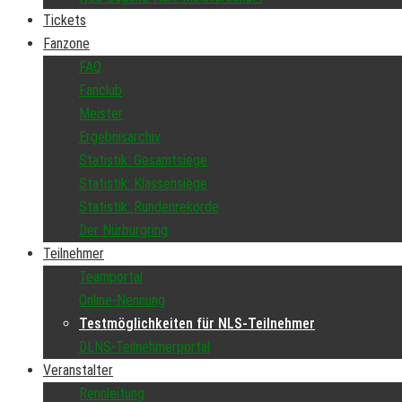
Tickets
Fanzone
FAQ
Fanclub
Meister
Ergebnisarchiv
Statistik: Gesamtsiege
Statistik: Klassensiege
Statistik: Rundenrekorde
Der Nürburgring
Teilnehmer
Teamportal
Online-Nennung
Testmöglichkeiten für NLS-Teilnehmer
DLNS-Teilnehmerportal
Veranstalter
Rennleitung