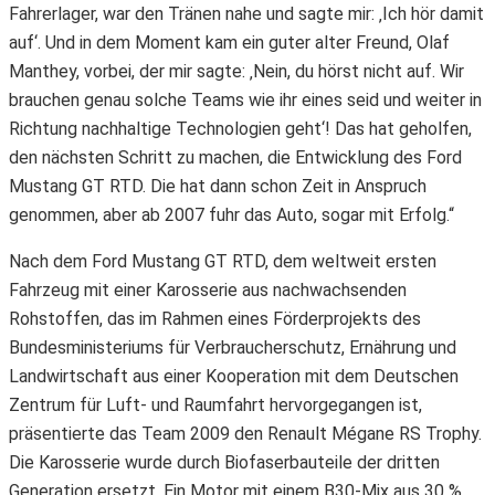
Fahrerlager, war den Tränen nahe und sagte mir: ‚Ich hör damit
auf‘. Und in dem Moment kam ein guter alter Freund, Olaf
Manthey, vorbei, der mir sagte: ‚Nein, du hörst nicht auf. Wir
brauchen genau solche Teams wie ihr eines seid und weiter in
Richtung nachhaltige Technologien geht‘! Das hat geholfen,
den nächsten Schritt zu machen, die Entwicklung des Ford
Mustang GT RTD. Die hat dann schon Zeit in Anspruch
genommen, aber ab 2007 fuhr das Auto, sogar mit Erfolg.“
Nach dem Ford Mustang GT RTD, dem weltweit ersten
Fahrzeug mit einer Karosserie aus nachwachsenden
Rohstoffen, das im Rahmen eines Förderprojekts des
Bundesministeriums für Verbraucherschutz, Ernährung und
Landwirtschaft aus einer Kooperation mit dem Deutschen
Zentrum für Luft- und Raumfahrt hervorgegangen ist,
präsentierte das Team 2009 den Renault Mégane RS Trophy.
Die Karosserie wurde durch Biofaserbauteile der dritten
Generation ersetzt. Ein Motor mit einem B30-Mix aus 30 %