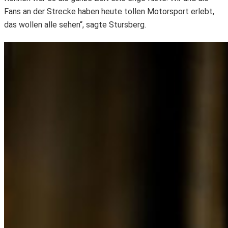
Fans an der Strecke haben heute tollen Motorsport erlebt,
das wollen alle sehen“, sagte Stursberg.