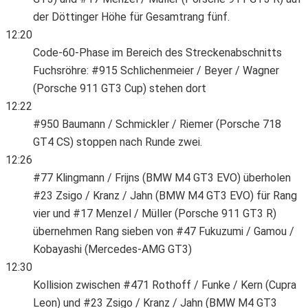
der Döttinger Höhe für Gesamtrang fünf.
12:20
Code-60-Phase im Bereich des Streckenabschnitts
Fuchsröhre: #915 Schlichenmeier / Beyer / Wagner
(Porsche 911 GT3 Cup) stehen dort
12:22
#950 Baumann / Schmickler / Riemer (Porsche 718
GT4 CS) stoppen nach Runde zwei.
12:26
#77 Klingmann / Frijns (BMW M4 GT3 EVO) überholen
#23 Zsigo / Kranz / Jahn (BMW M4 GT3 EVO) für Rang
vier und #17 Menzel / Müller (Porsche 911 GT3 R)
übernehmen Rang sieben von #47 Fukuzumi / Gamou /
Kobayashi (Mercedes-AMG GT3)
12:30
Kollision zwischen #471 Rothoff / Funke / Kern (Cupra
Leon) und #23 Zsigo / Kranz / Jahn (BMW M4 GT3