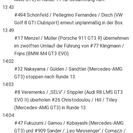
13:43
#494 Schönfeld / Pellegrino Fernandes / Disch (VW
Golf 8 GTI Clubsport) erneut unplanmäßig in der Box.
13:49
#17 Menzel / Müller (Porsche 911 GT3 R) übernehmen
im zwölften Umlauf die Führung von #77 Klingmann /
Frijns (BMW M4 GT3 EVO).
14:02
#32 Nakayama / Gülden / Sandtler (Mercedes-AMG
GT3) stoppen nach Runde 13.
14:03
#8 Veremenko / ‚SELV‘ / Stippler (Audi R8 LMS GT3
EVO II) überholen #26 Christodoulou / Hill / Tilley
(Mercedes-AMG GT3) in Runde 13.
14:04
#47 Fukuzumi / Gamou / Kobayashi (Mercedes-AMG
GT3) und #909 Sander / ‚Leo Messenger‘ / Comazzi /