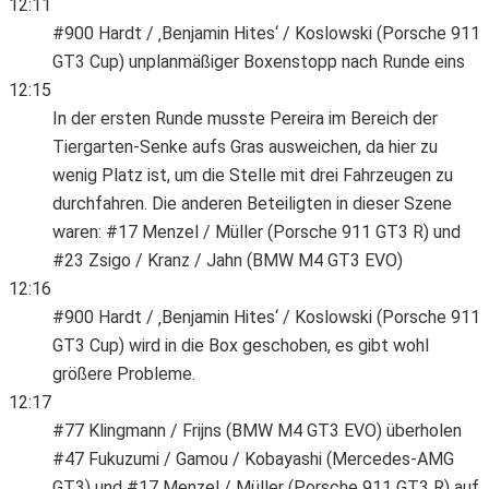
12:11
#900 Hardt / ‚Benjamin Hites‘ / Koslowski (Porsche 911
GT3 Cup) unplanmäßiger Boxenstopp nach Runde eins
12:15
In der ersten Runde musste Pereira im Bereich der
Tiergarten-Senke aufs Gras ausweichen, da hier zu
wenig Platz ist, um die Stelle mit drei Fahrzeugen zu
durchfahren. Die anderen Beteiligten in dieser Szene
waren: #17 Menzel / Müller (Porsche 911 GT3 R) und
#23 Zsigo / Kranz / Jahn (BMW M4 GT3 EVO)
12:16
#900 Hardt / ‚Benjamin Hites‘ / Koslowski (Porsche 911
GT3 Cup) wird in die Box geschoben, es gibt wohl
größere Probleme.
12:17
#77 Klingmann / Frijns (BMW M4 GT3 EVO) überholen
#47 Fukuzumi / Gamou / Kobayashi (Mercedes-AMG
GT3) und #17 Menzel / Müller (Porsche 911 GT3 R) auf