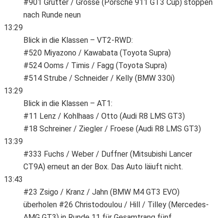
#901 Grütter / Grosse (Porsche 911 GT3 Cup) stoppen
nach Runde neun
13:29
Blick in die Klassen – VT2-RWD:
#520 Miyazono / Kawabata (Toyota Supra)
#524 Ooms / Timis / Fagg (Toyota Supra)
#514 Strube / Schneider / Kelly (BMW 330i)
13:29
Blick in die Klassen – AT1:
#11 Lenz / Kohlhaas / Otto (Audi R8 LMS GT3)
#18 Schreiner / Ziegler / Froese (Audi R8 LMS GT3)
13:39
#333 Fuchs / Weber / Duffner (Mitsubishi Lancer
CT9A) erneut an der Box. Das Auto läiuft nicht.
13:43
#23 Zsigo / Kranz / Jahn (BMW M4 GT3 EVO)
überholen #26 Christodoulou / Hill / Tilley (Mercedes-
AMG GT3) in Runde 11 für Gesamtrang fünf.