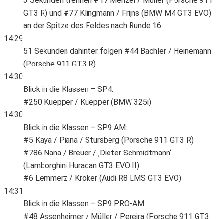
3 Sekunden trennen #17 Menzel / Müller (Porsche 911
GT3 R) und #77 Klingmann / Frijns (BMW M4 GT3 EVO)
an der Spitze des Feldes nach Runde 16.
14:29
51 Sekunden dahinter folgen #44 Bachler / Heinemann
(Porsche 911 GT3 R)
14:30
Blick in die Klassen – SP4:
#250 Kuepper / Kuepper (BMW 325i)
14:30
Blick in die Klassen – SP9 AM:
#5 Kaya / Piana / Stursberg (Porsche 911 GT3 R)
#786 Nana / Breuer / ‚Dieter Schmidtmann‘
(Lamborghini Huracan GT3 EVO II)
#6 Lemmerz / Kroker (Audi R8 LMS GT3 EVO)
14:31
Blick in die Klassen – SP9 PRO-AM:
#48 Assenheimer / Müller / Pereira (Porsche 911 GT3