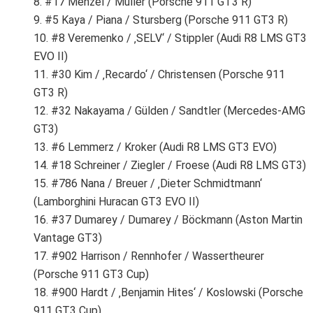
8. #17 Menzel / Müller (Porsche 911 GT3 R)
9. #5 Kaya / Piana / Stursberg (Porsche 911 GT3 R)
10. #8 Veremenko / ‚SELV‘ / Stippler (Audi R8 LMS GT3
EVO II)
11. #30 Kim / ‚Recardo‘ / Christensen (Porsche 911
GT3 R)
12. #32 Nakayama / Gülden / Sandtler (Mercedes-AMG
GT3)
13. #6 Lemmerz / Kroker (Audi R8 LMS GT3 EVO)
14. #18 Schreiner / Ziegler / Froese (Audi R8 LMS GT3)
15. #786 Nana / Breuer / ‚Dieter Schmidtmann‘
(Lamborghini Huracan GT3 EVO II)
16. #37 Dumarey / Dumarey / Böckmann (Aston Martin
Vantage GT3)
17. #902 Harrison / Rennhofer / Wassertheurer
(Porsche 911 GT3 Cup)
18. #900 Hardt / ‚Benjamin Hites‘ / Koslowski (Porsche
911 GT3 Cup)