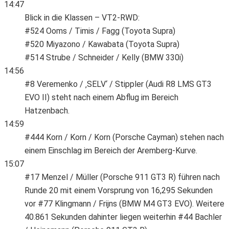
14:47
Blick in die Klassen – VT2-RWD:
#524 Ooms / Timis / Fagg (Toyota Supra)
#520 Miyazono / Kawabata (Toyota Supra)
#514 Strube / Schneider / Kelly (BMW 330i)
14:56
#8 Veremenko / ‚SELV‘ / Stippler (Audi R8 LMS GT3
EVO II) steht nach einem Abflug im Bereich
Hatzenbach.
14:59
#444 Korn / Korn / Korn (Porsche Cayman) stehen nach
einem Einschlag im Bereich der Aremberg-Kurve.
15:07
#17 Menzel / Müller (Porsche 911 GT3 R) führen nach
Runde 20 mit einem Vorsprung von 16,295 Sekunden
vor #77 Klingmann / Frijns (BMW M4 GT3 EVO). Weitere
40.861 Sekunden dahinter liegen weiterhin #44 Bachler