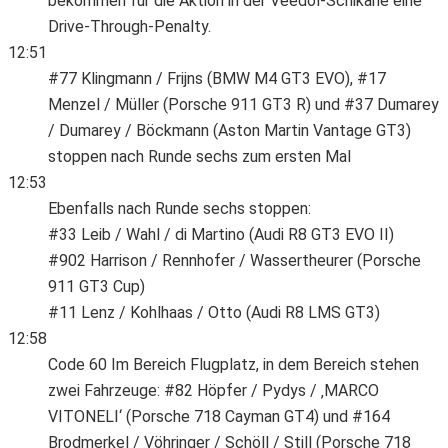
bekommen für die Aktion in der Veedol-Schikane eine
Drive-Through-Penalty.
12:51
#77 Klingmann / Frijns (BMW M4 GT3 EVO), #17
Menzel / Müller (Porsche 911 GT3 R) und #37 Dumarey
/ Dumarey / Böckmann (Aston Martin Vantage GT3)
stoppen nach Runde sechs zum ersten Mal
12:53
Ebenfalls nach Runde sechs stoppen:
#33 Leib / Wahl / di Martino (Audi R8 GT3 EVO II)
#902 Harrison / Rennhofer / Wassertheurer (Porsche
911 GT3 Cup)
#11 Lenz / Kohlhaas / Otto (Audi R8 LMS GT3)
12:58
Code 60 Im Bereich Flugplatz, in dem Bereich stehen
zwei Fahrzeuge: #82 Höpfer / Pydys / ‚MARCO
VITONELI‘ (Porsche 718 Cayman GT4) und #164
Brodmerkel / Vöhringer / Schöll / Still (Porsche 718