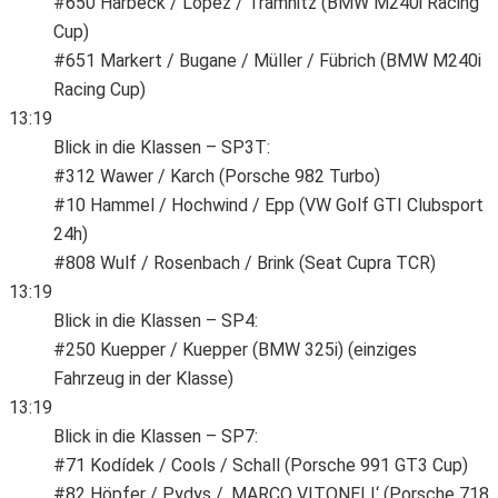
#650 Harbeck / Lopez / Tramnitz (BMW M240i Racing
Cup)
#651 Markert / Bugane / Müller / Fübrich (BMW M240i
Racing Cup)
13:19
Blick in die Klassen – SP3T:
#312 Wawer / Karch (Porsche 982 Turbo)
#10 Hammel / Hochwind / Epp (VW Golf GTI Clubsport
24h)
#808 Wulf / Rosenbach / Brink (Seat Cupra TCR)
13:19
Blick in die Klassen – SP4:
#250 Kuepper / Kuepper (BMW 325i) (einziges
Fahrzeug in der Klasse)
13:19
Blick in die Klassen – SP7:
#71 Kodídek / Cools / Schall (Porsche 991 GT3 Cup)
#82 Höpfer / Pydys / ‚MARCO VITONELI‘ (Porsche 718