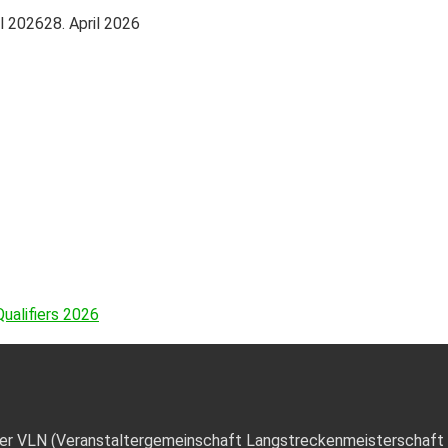
il 2026
28. April 2026
ualifiers 2026
der VLN (Veranstaltergemeinschaft Langstreckenmeisterschaft Nü