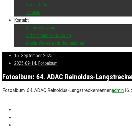
Veranstalter
Technik
Kontakt
Ansprechpartner
Anfahrt zum Nürburgring
Media-Website für Journalisten
16. September 2025
2025-09-14
,
Fotoalbum
Fotoalbum: 64. ADAC Reinoldus-Langstreck
Fotoalbum: 64. ADAC Reinoldus-Langstreckenrennen
admin
16.