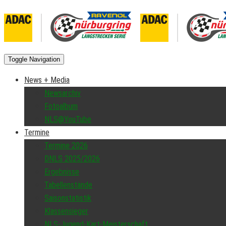
Toggle Navigation
News + Media
Newsarchiv
Fotoalbum
NLS@YouTube
Termine
Termine 2026
DNLS 2025/2026
Ergebnisse
Tabellenstände
Saisonstatistik
Klassensieger
NLS-Jugend-Kart-Meisterschaft