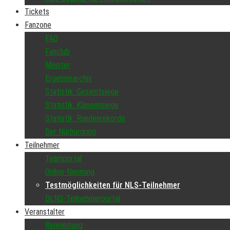
Tickets
Fanzone
FAQ
Fanclub
Meister
Ergebnisarchiv
Statistik: Gesamtsiege
Statistik: Klassensiege
Statistik: Rundenrekorde
Der Nürburgring
Teilnehmer
Teamportal
Online-Nennung
Testmöglichkeiten für NLS-Teilnehmer
DLNS-Teilnehmerportal
Veranstalter
Rennleitung